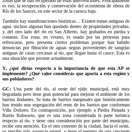
zonas que se han recuperado de estas intervenciones. Principalmente
es eso, la recuperación y conservación del ecosistema de ribera de
Río de los Sauces, en este sector de la cuenca baja.
También hay manifestaciones históricas… Existen tomas antiguas de
agua -incluso algunas han quedado dentro de propiedades privadas-
y, del otro lado del río en San Alberto, hay grabados en piedra y
conanas. Esa zona, en verano, es usada por las personas para
refrescarse, pero presenta ciertos problemas porque han habido
denuncias por filtración de aguas negras provenientes de sangrías
antiguas de casas cercanas al río, que llegan hasta el cauce. Esta es
una situación que persiste actualmente.
Y, ¿qué dirías respecto a la importancia de que esta AP se
implemente? ¿Qué valor considerás que aporta a esta región y
sus pobladores?
GC:
Una parte del río, al oeste del ejido municipal, está muy
degradada pero tiene gran potencial para mejorar el ambiente de los
barrios lindantes. Se trata de barrios marginales que históricamente
han tenido una segregación del resto de los barrios que conforman
Villa Dolores. En contraposición, por ejemplo a Piedra Pintada y
Barrio Balneario, que es una zona considerada la parte turística
respecto al río, y tiene otra consideración por parte del municipio,
recibe otra atención. En el otro extremo de la ciudad, hacia el oeste,
se percibe más ausencia estatal, y tiene el registro de una creciente