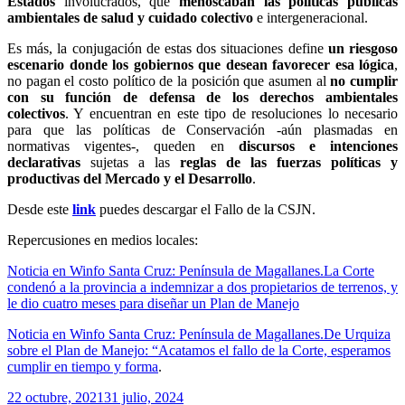
Estados
involucrados, que
menoscaban las políticas públicas
ambientales de salud y cuidado colectivo
e intergeneracional.
Es más, la conjugación de estas dos situaciones define
un riesgoso
escenario donde los gobiernos que desean favorecer esa lógica
,
no pagan el costo político de la posición que asumen al
no cumplir
con su función de defensa de los derechos ambientales
colectivos
. Y encuentran en este tipo de resoluciones lo necesario
para que las políticas de Conservación -aún plasmadas en
normativas vigentes-, queden en
discursos e intenciones
declarativas
sujetas a las
reglas de las fuerzas políticas y
productivas del Mercado y el Desarrollo
.
Desde este
link
puedes descargar el Fallo de la CSJN.
Repercusiones en medios locales:
Noticia en Winfo Santa Cruz: Península de Magallanes.La Corte
condenó a la provincia a indemnizar a dos propietarios de terrenos, y
le dio cuatro meses para diseñar un Plan de Manejo
Noticia en Winfo Santa Cruz: Península de Magallanes.De Urquiza
sobre el Plan de Manejo: “Acatamos el fallo de la Corte, esperamos
cumplir en tiempo y forma
.
Publicado
22 octubre, 2021
31 julio, 2024