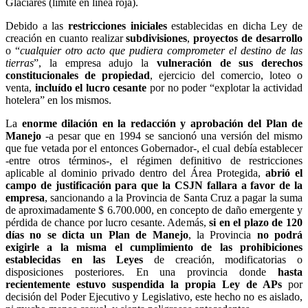
Glaciares (límite en linea roja).
Debido a las
restricciones iniciales
establecidas en dicha Ley de
creación en cuanto realizar
subdivisiones
,
proyectos de desarrollo
o “
cualquier otro acto que pudiera comprometer el destino de las
tierras
”, la empresa adujo la
vulneración de sus derechos
constitucionales de propiedad
, ejercicio del comercio, loteo o
venta,
incluído el lucro cesante
por no poder “explotar la actividad
hotelera” en los mismos.
La
enorme dilación en la redacción y aprobación del Plan de
Manejo
-a pesar que en 1994 se sancionó una versión del mismo
que fue vetada por el entonces Gobernador-, el cual debía establecer
-entre otros términos-, el régimen definitivo de restricciones
aplicable al dominio privado dentro del Área Protegida,
abrió el
campo de justificación para que la CSJN fallara a favor de la
empresa
, sancionando a la Provincia de Santa Cruz a pagar la suma
de aproximadamente $ 6.700.000, en concepto de daño emergente y
pérdida de chance por lucro cesante. Además,
si en el plazo de 120
días no se dicta un Plan de Manejo
, la Provincia
no podrá
exigirle a la misma el cumplimiento de las prohibiciones
establecidas en las Leyes
de creación, modificatorias o
disposiciones posteriores. En una provincia donde
hasta
recientemente estuvo suspendida la propia Ley de APs
por
decisión del Poder Ejecutivo y Legislativo, este hecho no es aislado,