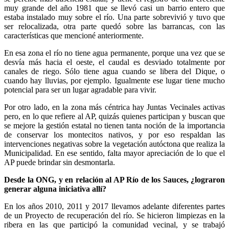
muy grande del año 1981 que se llevó casi un barrio entero que
estaba instalado muy sobre el río. Una parte sobrevivió y tuvo que
ser relocalizada, otra parte quedó sobre las barrancas, con las
características que mencioné anteriormente.
En esa zona el río no tiene agua permanente, porque una vez que se
desvía más hacia el oeste, el caudal es desviado totalmente por
canales de riego. Sólo tiene agua cuando se libera del Dique, o
cuando hay lluvias, por ejemplo. Igualmente ese lugar tiene mucho
potencial para ser un lugar agradable para vivir.
Por otro lado, en la zona más céntrica hay Juntas Vecinales activas
pero, en lo que refiere al AP, quizás quienes participan y buscan que
se mejore la gestión estatal no tienen tanta noción de la importancia
de conservar los montecitos nativos, y por eso respaldan las
intervenciones negativas sobre la vegetación autóctona que realiza la
Municipalidad. En ese sentido, falta mayor apreciación de lo que el
AP puede brindar sin desmontarla.
Desde la ONG, y en relación al AP Río de los Sauces, ¿lograron
generar alguna iniciativa allí?
En los años 2010, 2011 y 2017 llevamos adelante diferentes partes
de un Proyecto de recuperación del río. Se hicieron limpiezas en la
ribera en las que participó la comunidad vecinal, y se trabajó