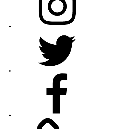
Tw
Fb
ACEN