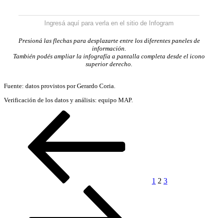
Ingresá aquí para verla en el sitio de Infogram
Presioná las flechas para desplazarte entre los diferentes paneles de
información.
También podés ampliar la infografía a pantalla completa desde el icono
superior derecho.
Fuente: datos provistos por Gerardo Coria.
Verificación de los datos y análisis: equipo MAP.
Paginación
Página
Página
Página
Página
Siguiente
anterior
página
de
entradas
1
2
3