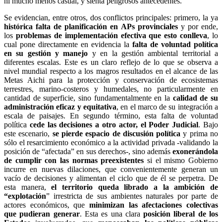
ni mucho menos casual, y sienta peligrosos antecedentes.
Se evidencian, entre otros, dos conflictos principales: primero, la ya
histórica falta de planificación en APs provinciales
y por ende,
los
problemas de implementación efectiva que esto conlleva
, lo
cual pone directamente en evidencia la
falta de voluntad política
en su gestión y manejo
y en la gestión ambiental territorial a
diferentes escalas. Este es un claro reflejo de lo que se observa a
nivel mundial respecto a los magros resultados en el alcance de las
Metas Aichi para la protección y conservación de ecosistemas
terrestres, marino-costeros y humedales, no particularmente en
cantidad de superficie, sino fundamentalmente en la
calidad de su
administración eficaz y equitativa
, en el marco de su integración a
escala de paisajes. En segundo término, esta falta de voluntad
política
cede las decisiones a otro actor, el Poder Judicial
. Bajo
este escenario,
se pierde espacio de discusión política
y prima no
sólo el resarcimiento económico a la actividad privada -validando la
posición de “afectada” en sus derechos-, sino además
exonerándola
de cumplir con las normas preexistentes
si el mismo Gobierno
incurre en nuevas dilaciones, que convenientemente generan un
vacío de decisiones y alimentan el ciclo que de él se perpetra. De
esta manera,
el territorio queda librado a la ambición de
“explotación
” irrestricta de sus ambientes naturales por parte de
actores económicos, que
minimizan las afectaciones colectivas
que pudieran generar
. Esta es una clara
posición liberal de los