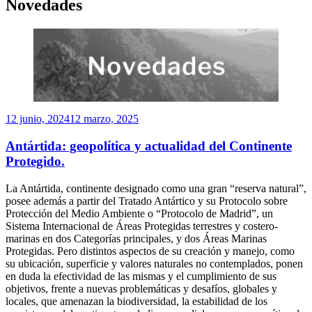
Novedades
Publicado
12 junio, 2024
12 marzo, 2025
el
Antártida: geopolítica y actualidad del Continente
Protegido.
La Antártida, continente designado como una gran “reserva natural”,
posee además a partir del Tratado Antártico y su Protocolo sobre
Protección del Medio Ambiente o “Protocolo de Madrid”, un
Sistema Internacional de Áreas Protegidas terrestres y costero-
marinas en dos Categorías principales, y dos Áreas Marinas
Protegidas. Pero distintos aspectos de su creación y manejo, como
su ubicación, superficie y valores naturales no contemplados, ponen
en duda la efectividad de las mismas y el cumplimiento de sus
objetivos, frente a nuevas problemáticas y desafíos, globales y
locales, que amenazan la biodiversidad, la estabilidad de los