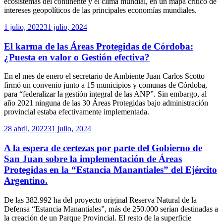
ecosistemas del continente y el clima mundial, en un mapa crítico de
intereses geopolíticos de las principales economías mundiales.
Publicado
1 julio, 2022
31 julio, 2024
el
El karma de las Áreas Protegidas de Córdoba:
¿Puesta en valor o Gestión efectiva?
En el mes de enero el secretario de Ambiente Juan Carlos Scotto
firmó un convenio junto a 15 municipios y comunas de Córdoba,
para “federalizar la gestión integral de las ANP”. Sin embargo, al
año 2021 ninguna de las 30 Áreas Protegidas bajo administración
provincial estaba efectivamente implementada.
Publicado
28 abril, 2022
31 julio, 2024
el
A la espera de certezas por parte del Gobierno de
San Juan sobre la implementación de Áreas
Protegidas en la “Estancia Manantiales” del Ejército
Argentino.
De las 382.992 ha del proyecto original Reserva Natural de la
Defensa “Estancia Manantiales”, más de 250.000 serían destinadas a
la creación de un Parque Provincial. El resto de la superficie